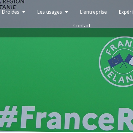
s Droides
Les usages
L’entreprise
Expér
Contact