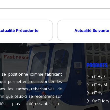
ctualité Précédente
Actualité Suivante
PRODUITS
 se positionne comme fabricant
ciTHy S
 qui permettent de seconder les
ciTHy M
ns les taches rébarbatives de
ciTHy L
fin que ceux-ci se recentrent sur
facTHory
ités plus intéressantes et