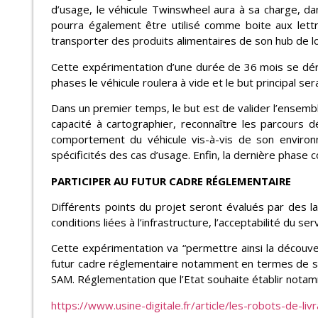
d’usage, le véhicule Twinswheel aura à sa charge, da
pourra également être utilisé comme boite aux lett
transporter des produits alimentaires de son hub de lo
Cette expérimentation d’une durée de 36 mois se déro
phases le véhicule roulera à vide et le but principal 
Dans un premier temps, le but est de valider l’ensemb
capacité à cartographier, reconnaître les parcours d
comportement du véhicule vis-à-vis de son environn
spécificités des cas d’usage. Enfin, la dernière phase
PARTICIPER AU FUTUR CADRE RÉGLEMENTAIRE
Différents points du projet seront évalués par des l
conditions liées à l’infrastructure, l’acceptabilité du 
Cette expérimentation va “permettre ainsi la découvert
futur cadre réglementaire notamment en termes de séc
SAM. Réglementation que l’Etat souhaite établir notam
https://www.usine-digitale.fr/article/les-robots-de-l