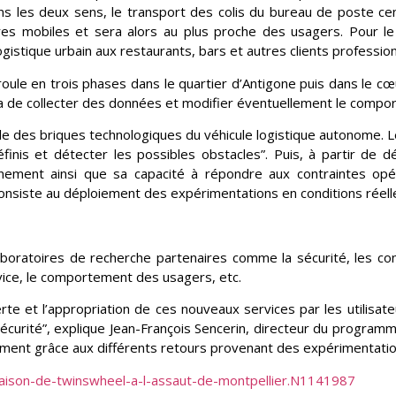
ns les deux sens, le transport des colis du bureau de poste cent
res mobiles et sera alors au plus proche des usagers. Pour le
gistique urbain aux restaurants, bars et autres clients profession
ule en trois phases dans le quartier d’Antigone puis dans le cœ
sera de collecter des données et modifier éventuellement le compo
le des briques technologiques du véhicule logistique autonome. L
éfinis et détecter les possibles obstacles”. Puis, à partir de d
ement ainsi que sa capacité à répondre aux contraintes opéra
 consiste au déploiement des expérimentations en conditions réelle
aboratoires de recherche partenaires comme la sécurité, les cond
service, le comportement des usagers, etc.
e et l’appropriation de ces nouveaux services par les utilisateu
urité”, explique Jean-François Sencerin, directeur du program
ment grâce aux différents retours provenant des expérimentation
ivraison-de-twinswheel-a-l-assaut-de-montpellier.N1141987