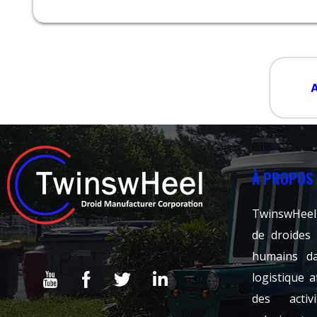
A
À PROPOS
TwinswHeel
de droides
humains da
logistique a
des activ