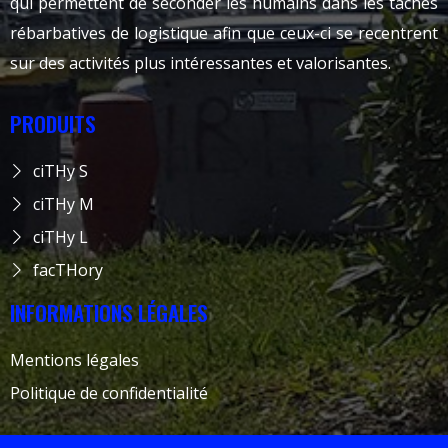
qui permettent de seconder les humains dans les taches
rébarbatives de logistique afin que ceux-ci se recentrent
sur des activités plus intéressantes et valorisantes.
PRODUITS
ciTHy S
ciTHy M
ciTHy L
facTHory
INFORMATIONS LÉGALES
Mentions légales
Politique de confidentialité